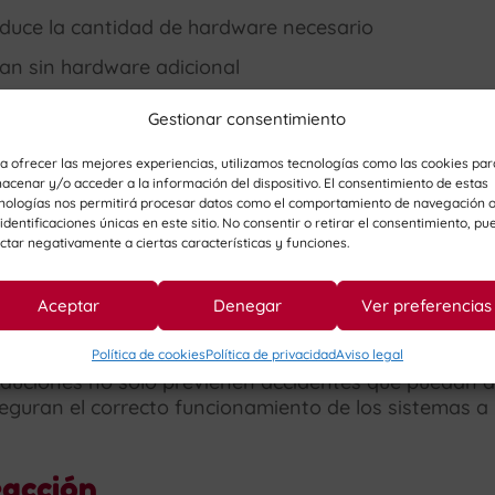
educe la cantidad de hardware necesario
itan sin hardware adicional
aplicaciones
Gestionar consentimiento
 escalabilidad.
a ofrecer las mejores experiencias, utilizamos tecnologías como las cookies par
acenar y/o acceder a la información del dispositivo. El consentimiento de estas
nologías nos permitirá procesar datos como el comportamiento de navegación 
es es más eficiente permitiendo una rápida restaurac
 identificaciones únicas en este sitio. No consentir o retirar el consentimiento, pu
ctar negativamente a ciertas características y funciones.
Aceptar
Denegar
Ver preferencias
evención
os informáticos, con adecuada ventilación y seguridad
Política de cookies
Política de privacidad
Aviso legal
cauciones no solo previenen accidentes que puedan 
guran el correcto funcionamiento de los sistemas a 
eacción