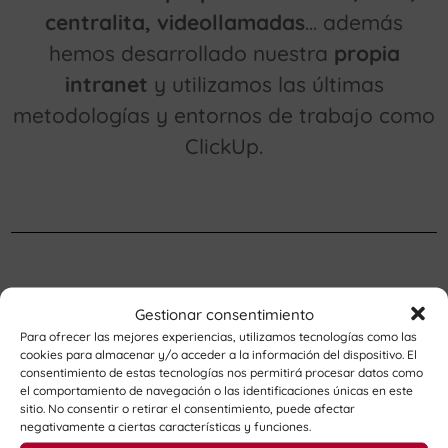
centralita, videollamadas
… además
hemos desarrollado nuestra
propia
intranet
y utilizamos las últimas
metodologías y entornos de trabajo como
ClickUp.
Gestionar consentimiento
Para ofrecer las mejores experiencias, utilizamos tecnologías como las
Servicios
cookies para almacenar y/o acceder a la información del dispositivo. El
consentimiento de estas tecnologías nos permitirá procesar datos como
el comportamiento de navegación o las identificaciones únicas en este
sitio. No consentir o retirar el consentimiento, puede afectar
negativamente a ciertas características y funciones.