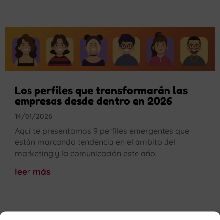
Los perfiles que transformarán las
empresas desde dentro en 2026
14/01/2026
Aquí te presentamos 9 perfiles emergentes que
están marcando tendencia en el ámbito del
marketing y la comunicación este año.
leer más