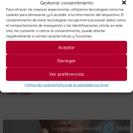
Gestionar consentimiento
Para ofrecer las mejores experiencias, utilizamos tecnologías como las
cookies para almacenar y/o acceder a la información del dispositivo. El
consentimiento de estas tecnologías nos permitirá procesar datos como
el comportamiento de navegación o las identificaciones únicas en este
sitio. No consentir o retirar el consentimiento, puede afectar
Grupo Workanda: un ecosistema de
negativamente a ciertas características y funciones.
marcas que crecen juntas
Aceptar
11/12/2025
Desde la estrategia compartida, la confianza en el
Denegar
equipo y la apuesta por un crecimiento con
Ver preferencias
sentido, 2025 ha sido un año de madurez para
todas las marcas del Grupo Workanda
Política de cookies
Política de privacidad
Aviso legal
leer más