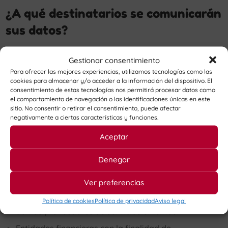
¿A qué destinatarios se comunicarán
sus datos?
Los datos se comunicarán a los siguientes destinatarios:
Gestionar consentimiento
Para ofrecer las mejores experiencias, utilizamos tecnologías como las
Administración pública con competencia en la
cookies para almacenar y/o acceder a la información del dispositivo. El
correspondiente materia, con la finalidad de
consentimiento de estas tecnologías nos permitirá procesar datos como
el comportamiento de navegación o las identificaciones únicas en este
cumplimiento de las obligaciones legales.
sitio. No consentir o retirar el consentimiento, puede afectar
negativamente a ciertas características y funciones.
Tesorería seguridad social y demás organismos
públicos.
Aceptar
Personas y organizaciones relacionadas con el
Denegar
responsable del tratamiento, con la finalidad de
prestar servicios externos a la empresa como:
Ver preferencias
asesoría, informática, consultores, auditores,
seguros, prevención riesgos laborales, abogados y
Política de cookies
Política de privacidad
Aviso legal
demás proveedores de servicios externos.