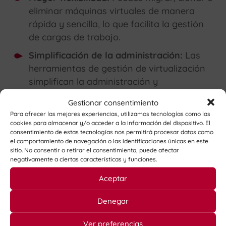
eliminar máquinas virtuales de manera
rápida y sencilla, lo que facilita la gestión
de cargas de trabajo.
Simplificación de la administración:
Las
herramientas de gestión de virtualización
simplifican la administración y
automatización de tareas, como la
Gestionar consentimiento
implementación de nuevas máquinas
Para ofrecer las mejores experiencias, utilizamos tecnologías como las
virtuales.
cookies para almacenar y/o acceder a la información del dispositivo. El
consentimiento de estas tecnologías nos permitirá procesar datos como
Mayor seguridad:
La segregación de
el comportamiento de navegación o las identificaciones únicas en este
sitio. No consentir o retirar el consentimiento, puede afectar
máquinas virtuales mejora la seguridad al
negativamente a ciertas características y funciones.
evitar que una máquina virtual
comprometida afecte a otras.
Aceptar
Escalabilidad:
Puedes agregar o quitar
Denegar
recursos de máquinas virtuales según sea
necesario, lo que permite adaptarse a las
Ver preferencias