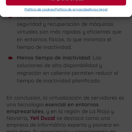
fluctuaciones en la demanda.
Política de cookies
Política de privacidad
Aviso legal
Recuperación rápida:
La copia de
seguridad y recuperación de máquinas
virtuales son más rápidas y eficientes que
en entornos físicos, lo que minimiza el
tiempo de inactividad.
Menos tiempo de inactividad:
Las
soluciones de alta disponibilidad y
migración en caliente permiten reducir el
tiempo de inactividad planificado.
En conclusión, la virtualización de servidores es
una tecnología
esencial en entornos
empresariales
, y en la región de La Rioja y
Navarra
,
Yell Ducal
se destaca como una
empresa de informática experta y pionera en
esta área. Su experiencia y conocimiento en